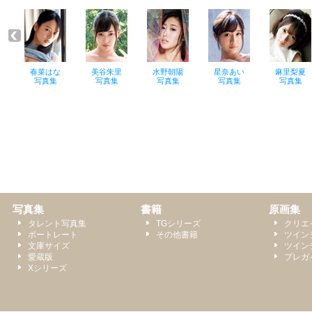
写真集
書籍
原画集
タレント写真集
TGシリーズ
クリエ
ポートレート
その他書籍
ツイン
文庫サイズ
ツイン
愛蔵版
プレガ
Xシリーズ