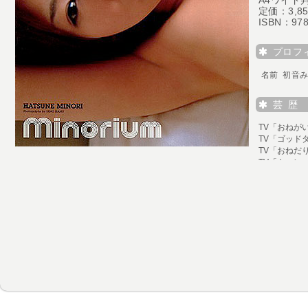
A4ワイド判
定価：3,8
ISBN：978
プロフ
名前 初音
芸 歴