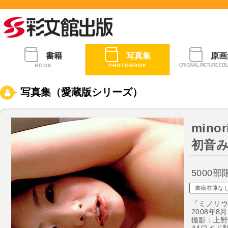
書籍
写真集
原画
BOOK
PHOTOBOOK
ORIGINAL PICTURE COL
写真集（愛蔵版シリーズ）
minor
初音
5000部
書籍在庫な
「ミノリ
2008年8
撮影：上