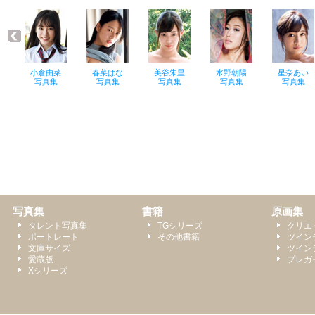
写真集
書籍
原画集
タレント写真集
TGシリーズ
クリエ
ポートレート
その他書籍
ツイン
文庫サイズ
ツイン
愛蔵版
プレガ
Xシリーズ