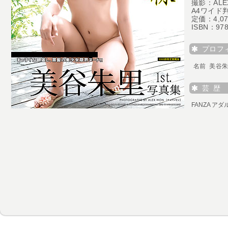
撮影：ALE
A4ワイド判
定価：4,0
ISBN：978
プロフ
名前 美谷
芸 歴