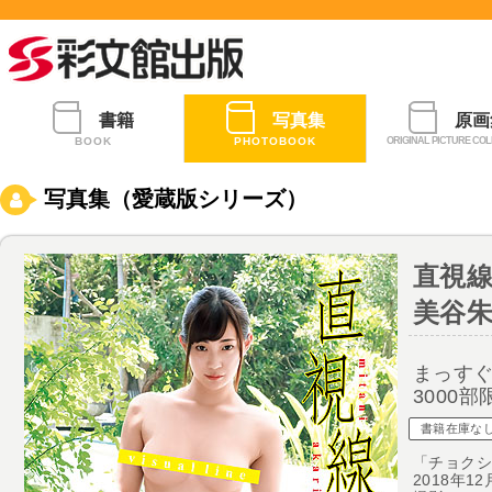
書籍
写真集
原画
BOOK
PHOTOBOOK
ORIGINAL PICTURE COL
写真集（愛蔵版シリーズ）
直視
美谷朱
まっす
3000部
書籍在庫な
「チョク
2018年1