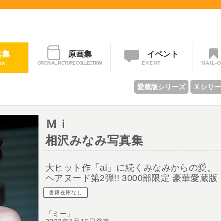
イベント
真集
原画集
EVENT
MAIL-
OK
ORIGINAL PICTURE COLLECTION
愛蔵版シリーズ
Ｘシリー
）
Ｍｉ
相沢みなみ写真集
大ヒット作「ai」に続くみなみからの愛。
ヘアヌード第2弾!! 3000部限定 豪華愛蔵版
書籍在庫なし
「ミー」