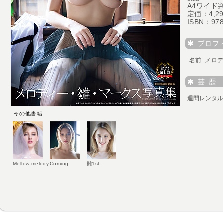
A4ワイド判
定価：4,2
ISBN：978
プロフ
名前 メロ
芸 歴
その他書籍
Mellow melody
Coming
雛1st.