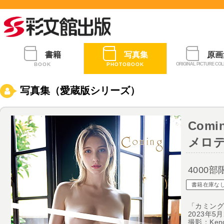
書籍
写真集
原画
BOOK
PHOTOBOOK
ORIGINAL PICTURE COL
写真集（愛蔵版シリーズ）
Comi
メロ
4000
書籍在庫な
「カミン
2023年5
撮影：Kendr